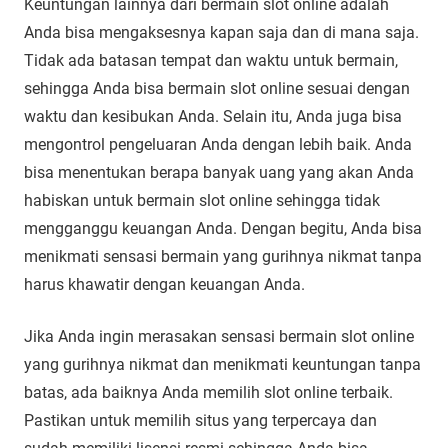
Keuntungan lainnya dari bermain slot online adalah
Anda bisa mengaksesnya kapan saja dan di mana saja.
Tidak ada batasan tempat dan waktu untuk bermain,
sehingga Anda bisa bermain slot online sesuai dengan
waktu dan kesibukan Anda. Selain itu, Anda juga bisa
mengontrol pengeluaran Anda dengan lebih baik. Anda
bisa menentukan berapa banyak uang yang akan Anda
habiskan untuk bermain slot online sehingga tidak
mengganggu keuangan Anda. Dengan begitu, Anda bisa
menikmati sensasi bermain yang gurihnya nikmat tanpa
harus khawatir dengan keuangan Anda.
Jika Anda ingin merasakan sensasi bermain slot online
yang gurihnya nikmat dan menikmati keuntungan tanpa
batas, ada baiknya Anda memilih slot online terbaik.
Pastikan untuk memilih situs yang terpercaya dan