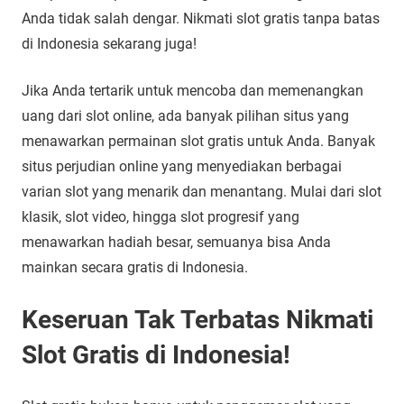
Anda tidak salah dengar. Nikmati slot gratis tanpa batas
di Indonesia sekarang juga!
Jika Anda tertarik untuk mencoba dan memenangkan
uang dari slot online, ada banyak pilihan situs yang
menawarkan permainan slot gratis untuk Anda. Banyak
situs perjudian online yang menyediakan berbagai
varian slot yang menarik dan menantang. Mulai dari slot
klasik, slot video, hingga slot progresif yang
menawarkan hadiah besar, semuanya bisa Anda
mainkan secara gratis di Indonesia.
Keseruan Tak Terbatas Nikmati
Slot Gratis di Indonesia!