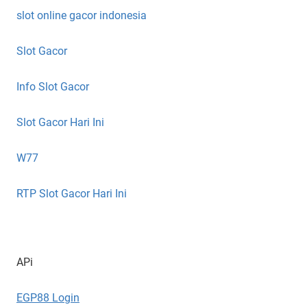
slot online gacor indonesia
Slot Gacor
Info Slot Gacor
Slot Gacor Hari Ini
W77
RTP Slot Gacor Hari Ini
APi
EGP88 Login