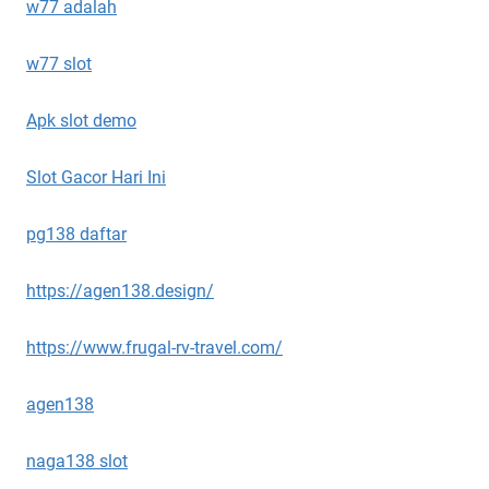
w77 adalah
w77 slot
Apk slot demo
Slot Gacor Hari Ini
pg138 daftar
https://agen138.design/
https://www.frugal-rv-travel.com/
agen138
naga138 slot