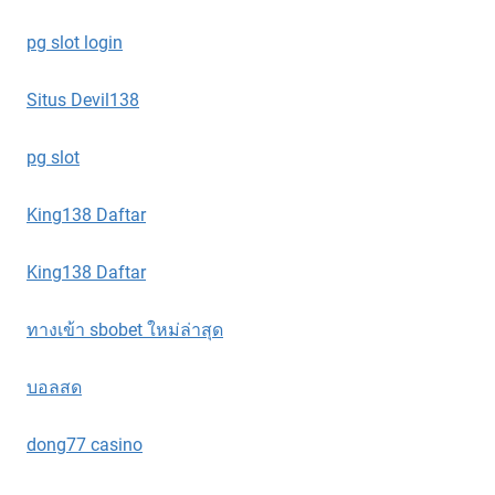
pg slot login
Situs Devil138
pg slot
King138 Daftar
King138 Daftar
ทางเข้า sbobet ใหม่ล่าสุด
บอลสด
dong77 casino