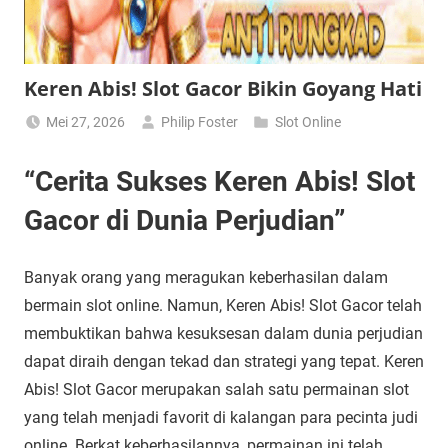
Keren Abis! Slot Gacor Bikin Goyang Hati
Mei 27, 2026
Philip Foster
Slot Online
“Cerita Sukses Keren Abis! Slot
Gacor di Dunia Perjudian”
Banyak orang yang meragukan keberhasilan dalam
bermain slot online. Namun, Keren Abis! Slot Gacor telah
membuktikan bahwa kesuksesan dalam dunia perjudian
dapat diraih dengan tekad dan strategi yang tepat. Keren
Abis! Slot Gacor merupakan salah satu permainan slot
yang telah menjadi favorit di kalangan para pecinta judi
online. Berkat keberhasilannya, permainan ini telah