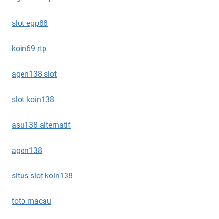
slot egp88
koin69 rtp
agen138 slot
slot koin138
asu138 alternatif
agen138
situs slot koin138
toto macau