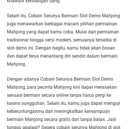
khawatir kehilangan uang.
Selain itu, Cobain Serunya Bermain Slot Demo Mahjong
juga menawarkan berbagai macam pilihan permainan
Mahjong yang dapat kamu coba. Mulai dari permainan
tradisional hingga versi modern, semuanya tersedia di
slot demo ini. Dengan begitu, kamu tidak akan bosan
dan dapat terus menantang diri sendiri dalam bermain
Mahjong.
Dengan adanya Cobain Serunya Bermain Slot Demo
Mahjong, para pecinta Mahjong kini dapat merasakan
sensasi bermain secara online tanpa harus pergi ke
kasino sungguhan. Selain itu, kamu juga dapat menguji
keberuntunganmu dan meningkatkan kemampuan
bermain Mahjong secara gratis dan tanpa batas. Jadi
tunggu apalagi? Segera cobain serunya Mahjong di slot