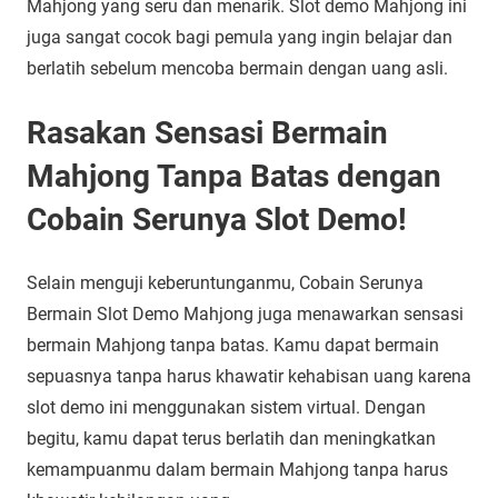
Mahjong yang seru dan menarik. Slot demo Mahjong ini
juga sangat cocok bagi pemula yang ingin belajar dan
berlatih sebelum mencoba bermain dengan uang asli.
Rasakan Sensasi Bermain
Mahjong Tanpa Batas dengan
Cobain Serunya Slot Demo!
Selain menguji keberuntunganmu, Cobain Serunya
Bermain Slot Demo Mahjong juga menawarkan sensasi
bermain Mahjong tanpa batas. Kamu dapat bermain
sepuasnya tanpa harus khawatir kehabisan uang karena
slot demo ini menggunakan sistem virtual. Dengan
begitu, kamu dapat terus berlatih dan meningkatkan
kemampuanmu dalam bermain Mahjong tanpa harus