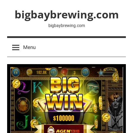
Skip
bigbaybrewing.com
to
content
bigbaybrewing.com
Menu