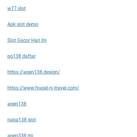
w77 slot
Apk slot demo
Slot Gacor Hari Ini
pg138 daftar
https://agen138.design/
https://www.frugal-rv-travel.com/
agen138
naga138 slot
agen338 rtp