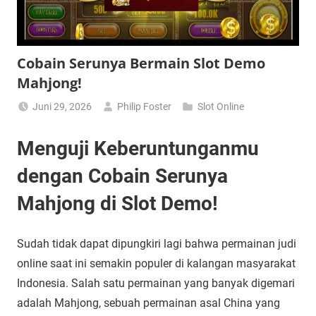
Cobain Serunya Bermain Slot Demo
Mahjong!
Juni 29, 2026
Philip Foster
Slot Online
Menguji Keberuntunganmu
dengan Cobain Serunya
Mahjong di Slot Demo!
Sudah tidak dapat dipungkiri lagi bahwa permainan judi
online saat ini semakin populer di kalangan masyarakat
Indonesia. Salah satu permainan yang banyak digemari
adalah Mahjong, sebuah permainan asal China yang