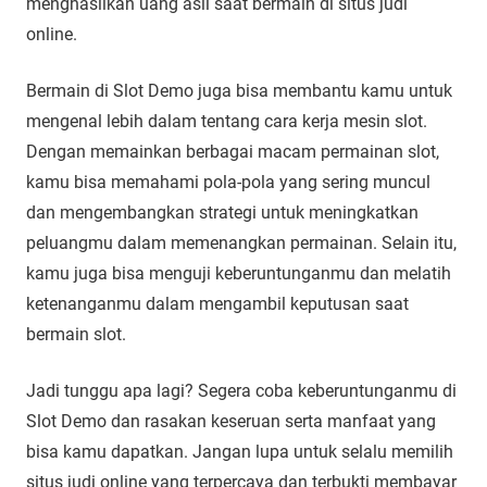
menghasilkan uang asli saat bermain di situs judi
online.
Bermain di Slot Demo juga bisa membantu kamu untuk
mengenal lebih dalam tentang cara kerja mesin slot.
Dengan memainkan berbagai macam permainan slot,
kamu bisa memahami pola-pola yang sering muncul
dan mengembangkan strategi untuk meningkatkan
peluangmu dalam memenangkan permainan. Selain itu,
kamu juga bisa menguji keberuntunganmu dan melatih
ketenanganmu dalam mengambil keputusan saat
bermain slot.
Jadi tunggu apa lagi? Segera coba keberuntunganmu di
Slot Demo dan rasakan keseruan serta manfaat yang
bisa kamu dapatkan. Jangan lupa untuk selalu memilih
situs judi online yang terpercaya dan terbukti membayar