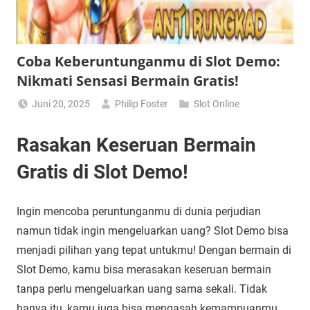
Coba Keberuntunganmu di Slot Demo:
Nikmati Sensasi Bermain Gratis!
Juni 20, 2025
Philip Foster
Slot Online
Rasakan Keseruan Bermain
Gratis di Slot Demo!
Ingin mencoba peruntunganmu di dunia perjudian
namun tidak ingin mengeluarkan uang? Slot Demo bisa
menjadi pilihan yang tepat untukmu! Dengan bermain di
Slot Demo, kamu bisa merasakan keseruan bermain
tanpa perlu mengeluarkan uang sama sekali. Tidak
hanya itu, kamu juga bisa mengasah kemampuanmu