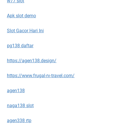
w77 slot
Apk slot demo
Slot Gacor Hari Ini
pg138 daftar
https://agen138.design/
https://www.frugal-rv-travel.com/
agen138
naga138 slot
agen338 rtp