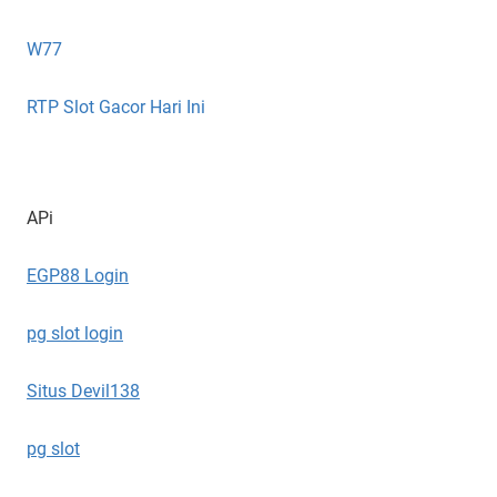
W77
RTP Slot Gacor Hari Ini
APi
EGP88 Login
pg slot login
Situs Devil138
pg slot