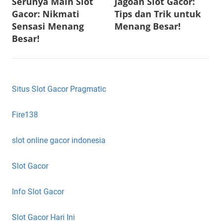
Serunya Main Slot
Jagoan Slot Gacor:
pos
Gacor: Nikmati
Tips dan Trik untuk
Sensasi Menang
Menang Besar!
Besar!
Situs Slot Gacor Pragmatic
Fire138
slot online gacor indonesia
Slot Gacor
Info Slot Gacor
Slot Gacor Hari Ini