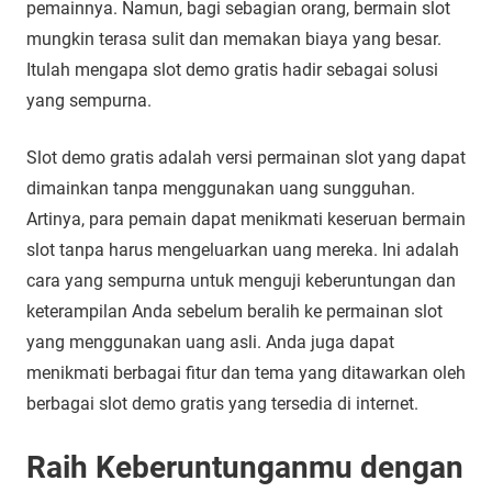
pemainnya. Namun, bagi sebagian orang, bermain slot
mungkin terasa sulit dan memakan biaya yang besar.
Itulah mengapa slot demo gratis hadir sebagai solusi
yang sempurna.
Slot demo gratis adalah versi permainan slot yang dapat
dimainkan tanpa menggunakan uang sungguhan.
Artinya, para pemain dapat menikmati keseruan bermain
slot tanpa harus mengeluarkan uang mereka. Ini adalah
cara yang sempurna untuk menguji keberuntungan dan
keterampilan Anda sebelum beralih ke permainan slot
yang menggunakan uang asli. Anda juga dapat
menikmati berbagai fitur dan tema yang ditawarkan oleh
berbagai slot demo gratis yang tersedia di internet.
Raih Keberuntunganmu dengan